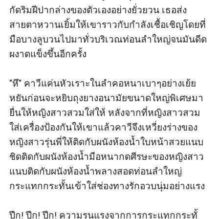
กัดริมฝีปากล่างของตัวเองอย่างยั่วยวน เธอส่ง
สายตาหวานเยิ้มให้เขาราวกับกำลังเชื้อเชิญโดยที่
มือบางลูบวนไปมาทั่วบริเวณท่อนลำใหญ่จนมันดีด
ผงาดแข็งขึ้นอีกครั้ง

"หึ" คาวีแค่นหัวเราะในลำคอหนาเบาๆอย่างเย้ย
หยันก่อนจะหยิบถุงยางอนามัยขนาดใหญ่พิเศษมา
ยื่นให้หญิงสาวสวมใส่ให้ หลังจากที่หญิงสาวสวม
ใส่เครื่องป้องกันให้เขาแล้วคาวีจึงเหวี่ยงร่างของ
หญิงสาวรุ่นพี่ให้ติดกับผนังห้องน้ำใบหน้าสวยแนบ
ชิดติดกับผนังห้องน้ำมือหนากดศีรษะของหญิงสาว
แนบติดกับผนังห้องน้ำพลางสอดท่อนลำใหญ่
กระแทกกระทั้นเข้าใส่ช่องทางรักอวบนุ่มอย่างแรง

ปึก! ปึก! ปึก! ความรุนแรงจากการกระแทกกระทั้