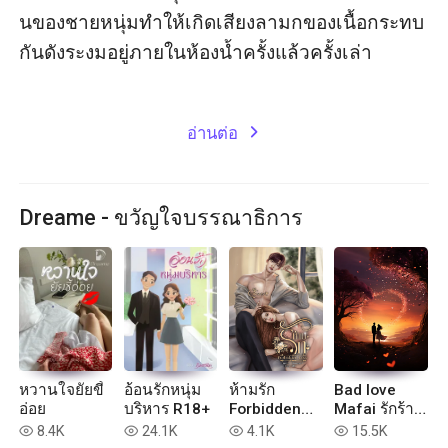
นของชายหนุ่มทำให้เกิดเสียงลามกของเนื้อกระทบ
กันดังระงมอยู่ภายในห้องน้ำครั้งแล้วครั้งเล่า

อ่านต่อ
expand_more
Dreame - ขวัญใจบรรณาธิการ
หวานใจยัยขี้
อ้อนรักหนุ่ม
ห้ามรัก
Bad love
อ่อย
บริหาร R18+
Forbidden
Mafai รักร้าย
Love
นายมาเฟีย
8.4K
24.1K
4.1K
15.5K
read
read
read
read