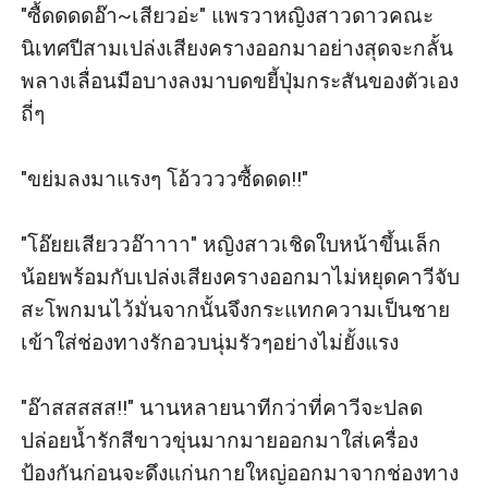
"ซื้ดดดดอ๊า~เสียวอ่ะ" แพรวาหญิงสาวดาวคณะ
นิเทศปีสามเปล่งเสียงครางออกมาอย่างสุดจะกลั้น
พลางเลื่อนมือบางลงมาบดขยี้ปุ่มกระสันของตัวเอง
ถี่ๆ

"ขย่มลงมาแรงๆ โอ้ววววซื้ดดด!!" 

"โอ๊ยยเสียววอ๊าาาา" หญิงสาวเชิดใบหน้าขึ้นเล็ก
น้อยพร้อมกับเปล่งเสียงครางออกมาไม่หยุดคาวีจับ
สะโพกมนไว้มั่นจากนั้นจึงกระแทกความเป็นชาย
เข้าใส่ช่องทางรักอวบนุ่มรัวๆอย่างไม่ยั้งแรง

"อ๊าสสสสส!!" นานหลายนาทีกว่าที่คาวีจะปลด
ปล่อยน้ำรักสีขาวขุ่นมากมายออกมาใส่เครื่อง
ป้องกันก่อนจะดึงแก่นกายใหญ่ออกมาจากช่องทาง