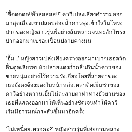
"ซื้ดดดดด!!อ๊าสสสสส!!" คาวีเปล่งเสียงคำรามออก
มาสุดเสียงเขาปลดปล่อยน้ำคาวพุ่งเข้าใส่ในโพรง
ปากของหญิงสาวรุ่นพี่อย่างล้นหลามจนทะลักโพรง
ปากออกมาเปรอะเปื้อนปลายคางมน

"อื้ม..." หญิงสาวเปล่งเสียงครางออกมาเบาๆเธอตวัด
ลิ้นดูดเลียรอบหัวปลายแดงก่ำกลืนกินน้ำคาวของ
ชายหนุ่มอย่างไร้ความรังเกียจโดยที่สายตาของ
เธอยังคงจ้องมองใบหน้าหล่อเหลาติดเย็นชาของ
คาวีอย่างหวานเยิ้มไม่ละสายตาท่าทางยั่วยวนของ
เธอที่แสดงออกมาให้เห็นอย่างชัดเจนทำให้คาวี
เริ่มมีอารมณ์กระสันขึ้นมาอีกครั้ง

"ไม่เหนื่อยเหรอคะ?" หญิงสาวรุ่นพี่เอ่ยถามพลาง