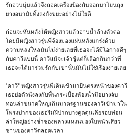
รักอวบนุ่มแล้วจึงถอดเครื่องป้องกันออกมาโยนถุง
ยางอนามัยทิ้งลงถังขยะอย่างไม่ใยดี

ก่อนจะหันหลังให้หญิงสาวแล้วอาบน้ำล้างตัวต่อ 
โดยมีหญิงสาวรุ่นพี่จ้องมองแผ่นหลังแกร่งด้วย
ความหลงใหลมันไม่ง่ายเลยที่เธอจะได้มีโอกาสดีๆ
กับคาวีแบบนี้ คาวีแม้จะเจ้าชู้แต่ก็เลือกกินกว่าที่
เธอจะได้มาร่วมรักกับเขานั้นมันไม่ใช่เรื่องง่ายเลย 

"คาวี" หญิงสาวรุ่นพี่เดินเข้ามายืนตรงหน้าของคาวี 
เธอย่อตัวนั่งลงกับพื้นกระเบื้องห้องน้ำมือบางจับ
ท่อนลำขนาดใหญ่เกินมาตรฐานของคาวีเข้ามาใน
โพรงปากของเธอริมฝีปากบางดูดดุนเลียรอบท่อน
ลำใหญ่อย่างช่ำชองพลางแหงนมองใบหน้าเสียว
ซ่านของคาวีตลอดเวลา
