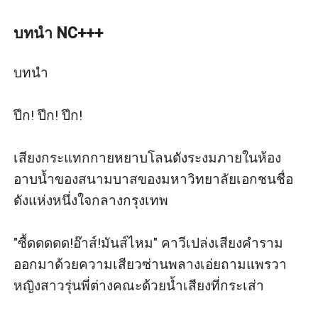
ลิ้นเล็ก
"อื้อ!" ลูกพีชครางอู้อี้ในลำคอกำปั้นเล็กทุบตีแผงอกแกร่ง
บทนำ NC+++
รัวๆทำให้คาวีนึกรำคาญจนต้องยอมถอนจูบออกอย่าง
อ้อยอิ่ง
บทนำ

"หมั่นไส้ เลิกปากดีแล้วจะไม่เจ็บตัว" คาวีกล่าวพลางขยี้
เส้นผมดำขลับของเธอแรงๆจนยุ่งเหยิงก่อนจะหยัดกายลุก
ปึก! ปึก! ปึก!

ขึ้นยืนเต็มความสูงเดินออกไปสูบบุหรี่ด้านนอก
เสียงกระแทกกายหยาบโลนดังระงมภายในห้อง
อาบน้ำของสนามบาสของมหาวิทยาลัยเอกชนชื่อ
ดังแห่งหนึ่งใจกลางกรุงเทพ

"ซื้ดดดดด!อ๊าส์!มันส์ไหม" คาวีเปล่งเสียงคำราม
ออกมาด้วยความเสียวซ่านพลางเอ่ยถามแพรวา
หญิงสาวรุ่นพี่ต่างคณะด้วยน้ำเสียงที่กระเส่า
