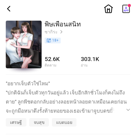
ic_home
ic_back
พิษเพื่อนสนิท
ซากิระ
ic_arrow_right
book_age
18
+
52.6K
303.1K
ติดตาม
อ่าน
"อยากเจ็บตัวใช่ไหม"
"ปกติฉันก็เจ็บตัวทุกวันอยู่แล้ว เจ็บอีกสักชั่วโมงก็คงไม่ถึง
ตาย" ลูกพีชตอกกลับอย่างลอยหน้าลอยตาเหมือนเคยก่อน
จะถูกมือหนาดึงรั้งท้ายทอยของเธอเข้ามาจูบบดขยี้ริม
ic_default
ฝีปากอวบอิ่มอย่างหนักหน่วงดุดันริมฝีปากหนาตะโบมดูด
เศรษฐี
จบสุข
แบดบอย
ดุนฟันคมกัดลิ้นเล็กอย่างแรงจนเลือดสีสดไหลออกมาจาก