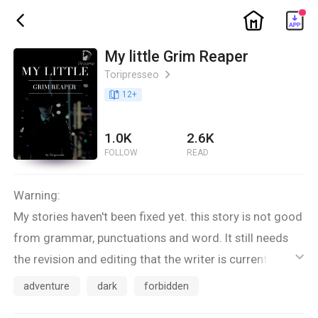
ic_home
ic_back
My little Grim Reaper
Toripresseo
ic_arrow_right
book_age
12
+
1.0K
2.6K
FOLLOW
READ
Warning:
My stories haven't been fixed yet. this story is not good
from grammar, punctuations and word. It still needs
the revision and editing that the writer is currently
ic_default
doing.
adventure
dark
forbidden
This story is under revision and editing.