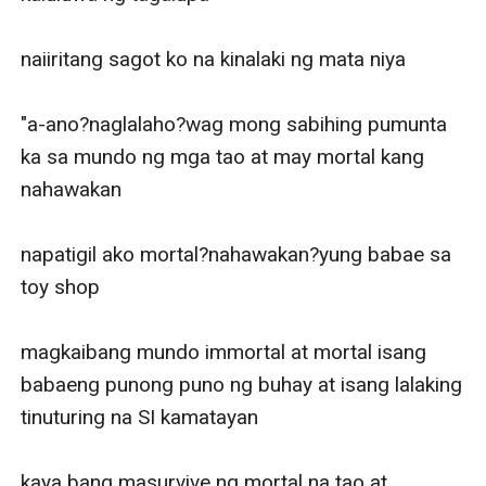
naiiritang sagot ko na kinalaki ng mata niya

"a-ano?naglalaho?wag mong sabihing pumunta 
ka sa mundo ng mga tao at may mortal kang 
nahawakan

napatigil ako mortal?nahawakan?yung babae sa 
toy shop

magkaibang mundo immortal at mortal isang 
babaeng punong puno ng buhay at isang lalaking 
tinuturing na SI kamatayan

kaya bang masurvive ng mortal na tao at 