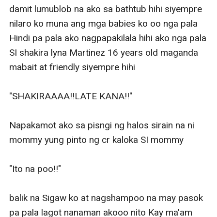
damit lumublob na ako sa bathtub hihi siyempre 
nilaro ko muna ang mga babies ko oo nga pala 
Hindi pa pala ako nagpapakilala hihi ako nga pala 
SI shakira lyna Martinez 16 years old maganda 
mabait at friendly siyempre hihi

"SHAKIRAAAA!!LATE KANA!!"

Napakamot ako sa pisngi ng halos sirain na ni 
mommy yung pinto ng cr kaloka SI mommy

"Ito na poo!!"

balik na Sigaw ko at nagshampoo na may pasok 
pa pala lagot nanaman akooo nito Kay ma'am 