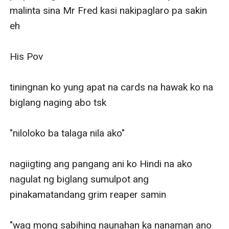
malinta sina Mr Fred kasi nakipaglaro pa sakin 
eh

His Pov

tiningnan ko yung apat na cards na hawak ko na 
biglang naging abo tsk

"niloloko ba talaga nila ako"

nagiigting ang pangang ani ko Hindi na ako 
nagulat ng biglang sumulpot ang 
pinakamatandang grim reaper samin

"wag mong sabihing naunahan ka nanaman ano 