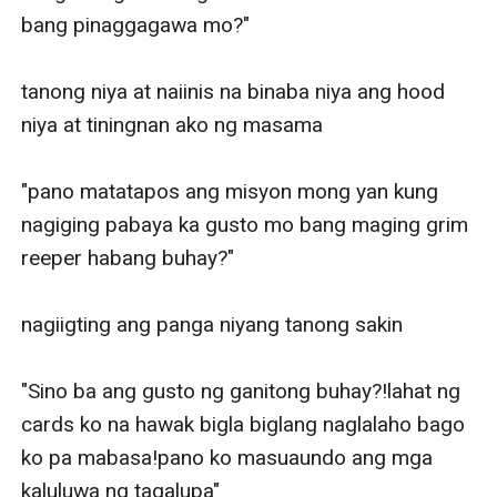
bang pinaggagawa mo?"

tanong niya at naiinis na binaba niya ang hood 
niya at tiningnan ako ng masama

"pano matatapos ang misyon mong yan kung 
nagiging pabaya ka gusto mo bang maging grim 
reeper habang buhay?"

nagiigting ang panga niyang tanong sakin

"Sino ba ang gusto ng ganitong buhay?!lahat ng 
cards ko na hawak bigla biglang naglalaho bago 
ko pa mabasa!pano ko masuaundo ang mga 
kaluluwa ng tagalupa"
