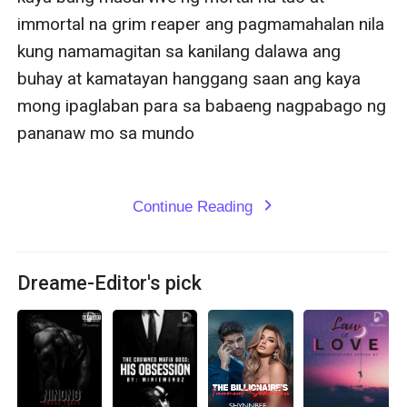
immortal na grim reaper ang pagmamahalan nila 
kung namamagitan sa kanilang dalawa ang 
buhay at kamatayan hanggang saan ang kaya 
mong ipaglaban para sa babaeng nagpabago ng 
pananaw mo sa mundo

Continue Reading
expand_more
Dreame-Editor's pick