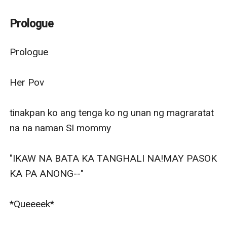
Don't expect to much.
---
Prologue
Isa sa kamatayan na inilagay sa isang misyon para
sumundo sa mga taong namatay ang aksidenteng
Prologue

nakita ng isang mortal, ano kaya ang kahahantungan
ng kwento ng kamatayan na nakasalalay ang buhay sa
Her Pov

mortal na hinahabol din ng kamalasan.
tinakpan ko ang tenga ko ng unan ng magraratat 
na na naman SI mommy

"IKAW NA BATA KA TANGHALI NA!MAY PASOK 
KA PA ANONG--"

*Queeeek*
