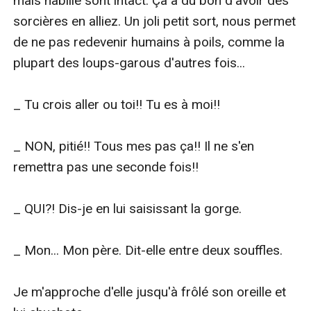
mais habille sont intact. Ça a du bon d'avoir des 
sorcières en alliez. Un joli petit sort, nous permet 
de ne pas redevenir humains à poils, comme la 
plupart des loups-garous d'autres fois...

_ Tu crois aller ou toi!! Tu es à moi!!

_ NON, pitié!! Tous mes pas ça!! Il ne s'en 
remettra pas une seconde fois!!

_ QUI?! Dis-je en lui saisissant la gorge.

_ Mon... Mon père. Dit-elle entre deux souffles.

Je m'approche d'elle jusqu'à frôlé son oreille et 