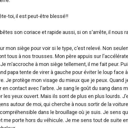
rre.

te-toi, il est peut-être blessé!!

êtes son coriace et rapide aussi, si on s'arrête, il nous ra
r mon siège pour voir si le type, c'est relevé. Non seuleme
sont tous à nos trousses. Mon père appuis sur l'accélérateu
. Je m'accroche à mon siège tellement, il me fait peur. Puis
uand papa tente de virer à gauche pour éviter le loup face à 
re. Je protège mon visage du mieux que je peux. Quand je 
r en contact avec l'arbre. Je sang le goût du sang dans m
r les yeux ouvert. Mais ils sont de plus en plus lourds. J'
s autour de moi, qui cherche à nous sortir de la voiture. I
ncompréhensible dans le brouillage où je suis. Je sens que
t me porte hors du véhicule. Je me sens tout de suite en