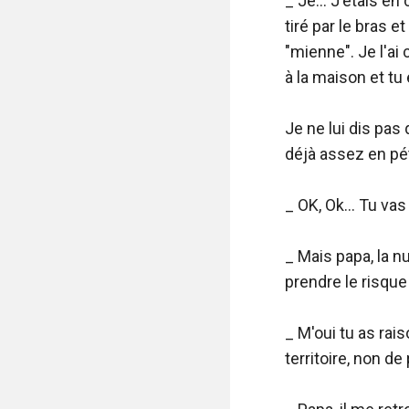
_ Je... J'étais e
tiré par le bras e
"mienne". Je l'ai 
à la maison et tu e
Je ne lui dis pas 
déjà assez en pé
_ OK, Ok... Tu vas
_ Mais papa, la nu
prendre le risque
_ M'oui tu as rai
territoire, non de