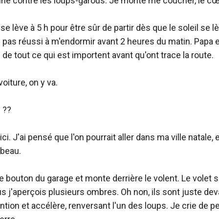
ine contre les loups-garous. Je monte me coucher, le cœur
e lève à 5 h pour être sûr de partir dès que le soleil se lè
'ai pas réussi à m'endormir avant 2 heures du matin. Papa es
 de tout ce qui est importent avant qu'ont trace la route.

oiture, on y va.

 ??

'ici. J'ai pensé que l'on pourrait aller dans ma ville natale,
 beau.

e bouton du garage et monte derrière le volent. Le volet s
plus j'aperçois plusieurs ombres. Oh non, ils sont juste de
ntion et accélère, renversant l'un des loups. Je crie de peu