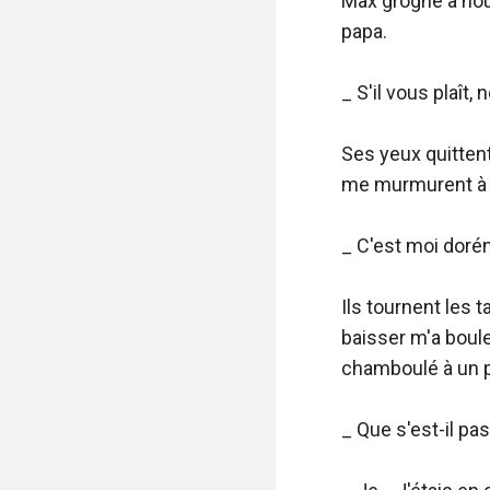
Max grogne à nou
papa.

_ S'il vous plaît, n
Ses yeux quittent
me murmurent à l'o
_ C'est moi doréna
Ils tournent les t
baisser m'a boule
chamboulé à un po
_ Que s'est-il pas