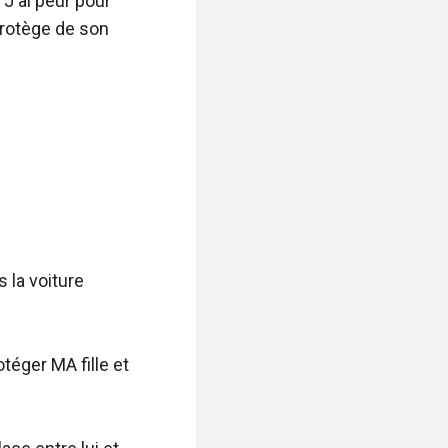
 J'ai peur pour 
rotège de son 
la voiture 
téger MA fille et 