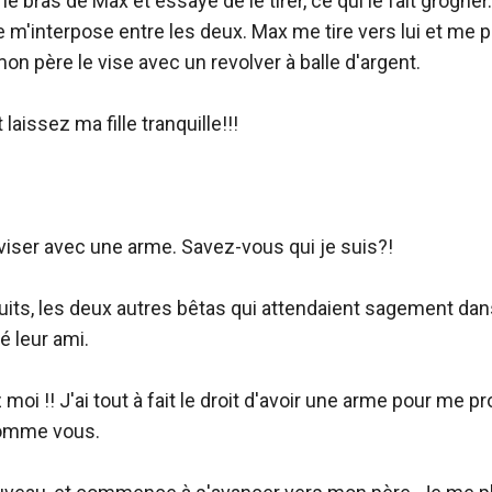
e bras de Max et essaye de le tirer, ce qui le fait grogner.
e m'interpose entre les deux. Max me tire vers lui et me p
on père le vise avec un revolver à balle d'argent.

 laissez ma fille tranquille!!!

iser avec une arme. Savez-vous qui je suis?!

ruits, les deux autres bêtas qui attendaient sagement dans 
é leur ami.

 moi !! J'ai tout à fait le droit d'avoir une arme pour me pro
omme vous.
