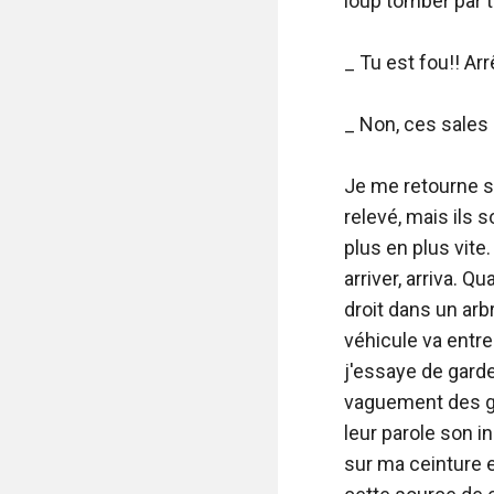
loup tomber par te
_ Tu est fou!! Arrê
_ Non, ces sales b
Je me retourne su
relevé, mais ils 
plus en plus vite
arriver, arriva. Q
droit dans un arb
véhicule va entre
j'essaye de garde
vaguement des gen
leur parole son i
sur ma ceinture e