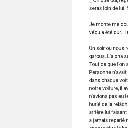
_ Oh que oui, rega
seras loin de lui.
Je monte me couch
vécu a été dur. Il
Un soir ou nous 
garous. L'alpha s
Tout ce que l'on s
Personne n'avait l
dans chaque voitur
notre voiture, il
n'avions pas eu l
hurlé de la relâch
arrière lui faisa
a jamais reparlé n