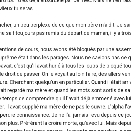
rd toi. Tu es déjà ensorcelé par ce mec. Mais ne t'en fais 
 Mieux tu seras.

er, un peu perplexe de ce que mon père m'a dit. Je sais 
 ne sait toujours pas remis du départ de maman, il y a trois
rentions de cours, nous avons été bloqués par une assem
uprême était dans les parages. Nous ne savions pas ce qu'
avait, c'est qu'il avait hurlé à tous les loups de bloqué tout
e droit de passer. On le voyait au loin faire, des allers ve
e. Cherchant quelqu'un en particulier. Quand il était arriv
 avait regardé ma mère et quand les mots sont sortis de s
e temps de comprendre qu'il l'avait déjà emmené avec lui.
er. Il avait supplié ma mère de ne pas le suivre. L'alpha l'av
nt perdre connaissance. Je ne l'ai jamais revu depuis ce jou
on plus. Préférant la croire morte, qu'avec lui. Mais depuis c