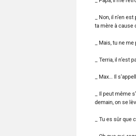
_ Papa, il me retro
_ Non, il n'en es
ta mère à cause d'
_ Mais, tu ne me p
_ Terria, il n'est
_ Max... Il s'appel
_ Il peut même s'
demain, on se lève
_ Tu es sûr que c