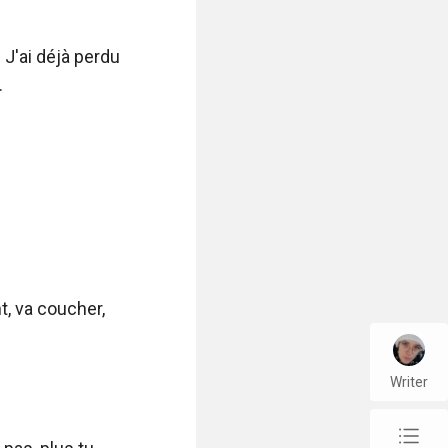
J'ai déjà perdu 


, va coucher, 
Writer
chap_list