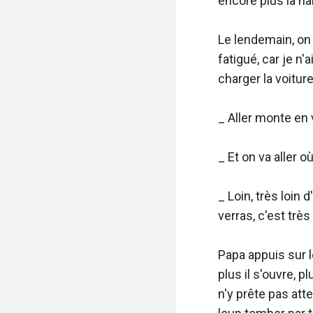
encore plus la ha
Le lendemain, on s
fatigué, car je n
charger la voiture
_ Aller monte en v
_ Et on va aller où
_ Loin, très loin d
verras, c'est très
Papa appuis sur l
plus il s'ouvre, 
n'y prête pas atte