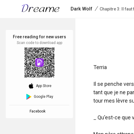
/
Dark Wolf
Chapitre 3: Il faut f
Free reading for new users
Scan code to download app
Terria

Il se penche ver
download_ios
App Store
tant que je ne pa
Google Play
tour mes lèvre sui
Facebook
_ Qu'est-ce que vo