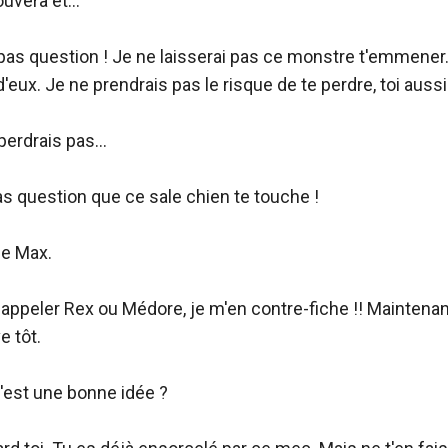
uvera et...

t pas question ! Je ne laisserai pas ce monstre t'emmener. 
eux. Je ne prendrais pas le risque de te perdre, toi aussi.
erdrais pas...

 pas question que ce sale chien te touche !

le Max.

appeler Rex ou Médore, je m'en contre-fiche !! Maintenant
 tôt.

'est une bonne idée ?
