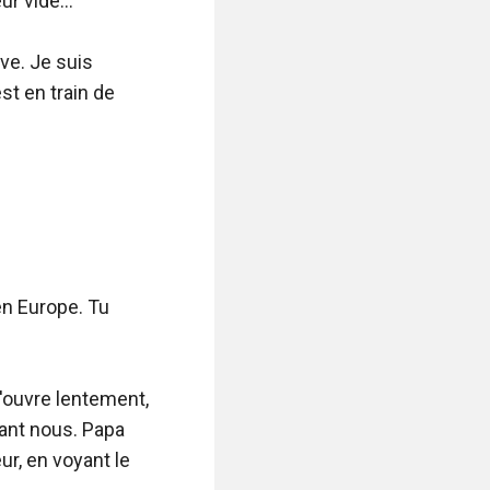
 vide...

ve. Je suis 
t en train de 
 en Europe. Tu 
'ouvre lentement, 
vant nous. Papa 
r, en voyant le 