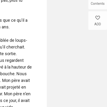
pas, plus tu 
Contents
like
que ce qu'il a 
ADD
 ans.

blée de loups-
il cherchait. 
e sortie. 
nus regardent 
é à la hauteur de 
a bouche. Nous 
 Mon père avait 
ait projeté en 
r. Mon père n'en 
e jour, il avait 