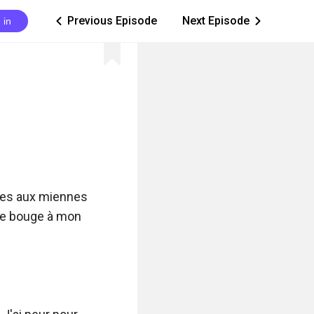
Previous Episode
Next Episode
 in
ic_arrow_left
ic_arrow_right
ées aux miennes 
je bouge à mon 