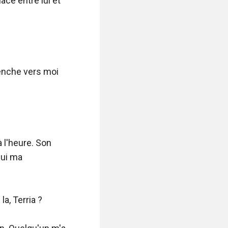
e entre lui et 
enche vers moi 
 l'heure. Son 
ui ma 
a, Terria ?
