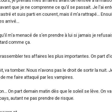
n cours, je prenais mes affaires avant de rentrée à la mais
t avant que je ne comprenne ce qu'il se passait. Je l'ai ent
castré et suis parti en courent, mais il m'a rattrapé... Ensui
s arrivé...

qu'il m'a menacé de s'en prendre à lui si jamais je refusais l
tard comme ça.

 rassembler tes affaires les plus importantes. On part d'ic
it, va tomber. Nous n'avons pas le droit de sortir la nuit. 
 de me faire attaqué par les vampires.

son... On part demain matin dès que le soleil se lève. On va
 pays, autant ne pas prendre de risque.
