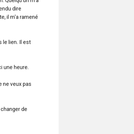
on. Quelqu'un m'a 
endu dire 
te, il m'a ramené 
e lien. Il est 
i une heure.

Je ne veux pas 
 changer de 