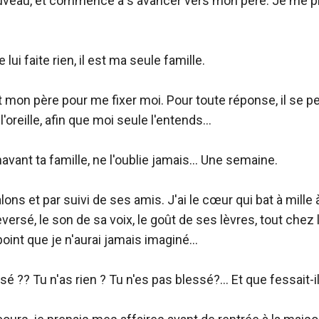
veau, et commence à s'avancer vers mon père. Je me plac
e lui faite rien, il est ma seule famille.

 mon père pour me fixer moi. Pour toute réponse, il se p
reille, afin que moi seule l'entends...

vant ta famille, ne l'oublie jamais... Une semaine.

alons et par suivi de ses amis. J'ai le cœur qui bat à mille à
versé, le son de sa voix, le goût de ses lèvres, tout chez l
int que je n'aurai jamais imaginé...

sé ?? Tu n'as rien ? Tu n'es pas blessé?... Et que fessait-il l