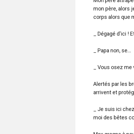
Mon père attrape l
mon père, alors j
corps alors que m
_ Dégagé d'ici ! Et
_ Papa non, se...

_ Vous osez me v
Alertés par les b
arrivent et protég
_ Je suis ici chez
moi des bêtes c