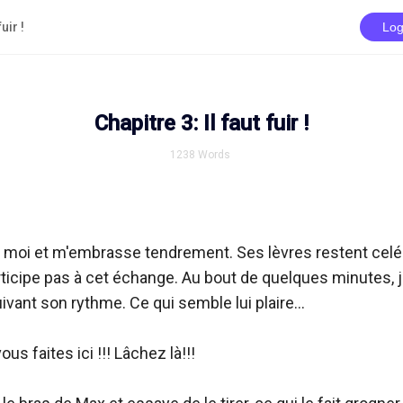
uir !
Log
Chapitre 3: Il faut fuir !
1238
Words
s moi et m'embrasse tendrement. Ses lèvres restent cel
rticipe pas à cet échange. Au bout de quelques minutes, 
vant son rythme. Ce qui semble lui plaire...

us faites ici !!! Lâchez là!!!
